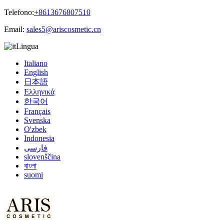
Telefono:
+8613676807510
Email:
sales5@ariscosmetic.cn
Lingua
Italiano
English
日本語
Ελληνικά
한국어
Français
Svenska
O'zbek
Indonesia
فارسی
slovenščina
বাংলা
suomi